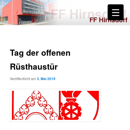
Zum
primären
Inhalt
springen
FF Hirnsdorf
Tag der offenen
Rüsthaustür
Veröffentlicht am
3. Mai 2019