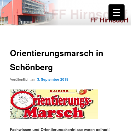
Zum
primären
Inhalt
springen
FF Hirnsdorf
Orientierungsmarsch in
Schönberg
Veröffentlicht am
3. September 2018
Fachwissen und Orientierungskentnisse waren gefragt!