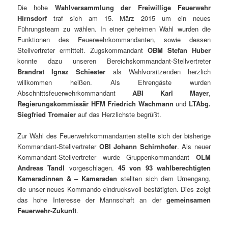
Die hohe
Wahlversammlung der Freiwillige Feuerwehr
Hirnsdorf
traf sich am 15. März 2015 um ein neues
Führungsteam zu wählen. In einer geheimen Wahl wurden die
Funktionen des Feuerwehrkommandanten, sowie dessen
Stellvertreter ermittelt. Zugskommandant
OBM Stefan Huber
konnte dazu unseren Bereichskommandant-Stellvertreter
Brandrat Ignaz Schiester
als Wahlvorsitzenden herzlich
willkommen heißen. Als Ehrengäste wurden
Abschnittsfeuerwehrkommandant
ABI Karl Mayer
,
Regierungskommissär HFM Friedrich Wachmann
und
LTAbg.
Siegfried Tromaier
auf das Herzlichste begrüßt.
Zur Wahl des Feuerwehrkommandanten stellte sich der bisherige
Kommandant-Stellvertreter
OBI Johann Schirnhofer
. Als neuer
Kommandant-Stellvertreter wurde Gruppenkommandant
OLM
Andreas Tandl
vorgeschlagen.
45 von 93 wahlberechtigten
Kameradinnen & – Kameraden
stellten sich dem Urnengang,
die unser neues Kommando eindrucksvoll bestätigten. Dies zeigt
das hohe Interesse der Mannschaft an der
gemeinsamen
Feuerwehr-Zukunft
.