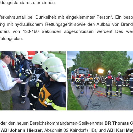
ldungsstandard zu erreichen.
Verkehrsunfall bei Dunkelheit mit eingeklemmter Person“. Ein be
tung mit hydraulischem Rettungsgerät sowie den Aufbau von Brand
nsters von 130-160 Sekunden abgeschlossen werden! Des weit
üfungsplan.
eder
den neuen Bereichskommandanten-Stellvertreter
BR Thomas G
n
ABI Johann Hierzer
, Abschnitt 02 Kaindorf (HB), und
ABI Karl Ma