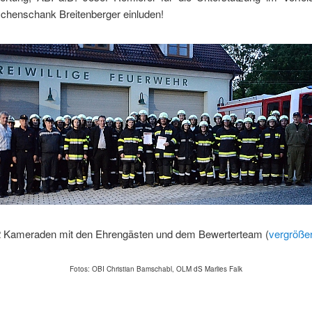
chenschank Breitenberger einluden!
 Kameraden mit den Ehrengästen und dem Bewerterteam (
vergröße
Fotos:
OBI Christian Bamschabl, OLM dS Marlies Falk