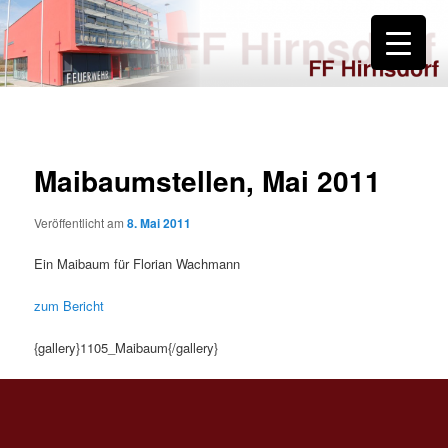
Zum
primären
Inhalt
springen
FF Hirnsdorf
Maibaumstellen, Mai 2011
Veröffentlicht am
8. Mai 2011
Ein Maibaum für Florian Wachmann
zum Bericht
{gallery}1105_Maibaum{/gallery}