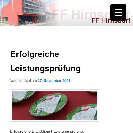
Zum
primären
Inhalt
springen
FF Hirnsdorf
Erfolgreiche
Leistungsprüfung
Veröffentlicht am
27. November 2023
Erfolgreiche Branddienst-Leistungsprüfung.