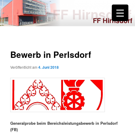
Zum
primären
Inhalt
springen
FF Hirnsdorf
Bewerb in Perlsdorf
Veröffentlicht am
4. Juni 2018
Generalprobe beim Bereichsleistungsbewerb in Perlsdorf
(FB)