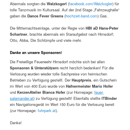
Abermals sorgten die
Walzkogerl
(
facebook.com/Walzkogler
) für
tolle Tanzmusik im Kultursaal. Auf der 2nd Stage „Fahrzeughalle“
gaben die
Dance Fever Greens
(
hochzeit-band.com
) Gas.
Die Mitternachtseinlage, unter der Regie von
HBI aD Hans-Peter
Schartner
, brachte abermals ein Staraufgebot nach Hirnsdorf;
Otto, Abba, Die Schlümpfe und viele mehr.
Danke an unsere Sponsoren!
Die Freiwillige Feuerwehr Hirnsdorf möchte sich bei allen
Sponsoren & Unterstützern
recht herzlich bedanken! Für die
Verlosung wurden wieder tolle Sachpreise von heimischen
Betrieben zu Verfügung gestellt. Der
Hauptpreis
, ein Gutschein
im Wert von 400 Euro wurde von
Hafnermeister Mario Hofer
und
KerzenAtelier Bianca Hofer
(zur Homepage:
feuer-
salamander.at
) zu Verfügung gestellt! Ebenfalls stellte
ITBinder
ein Navigationsgerät im Wert 150 Euro für die Verlosung bereit
(zur Homepage:
fuhrpark.at
).
Danke!