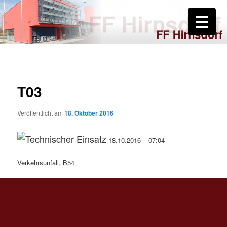
Zum
primären
Inhalt
springen
FF Hirnsdorf
T03
Veröffentlicht am
18. Oktober 2016
18.10.2016 – 07:04
Verkehrsunfall, B54