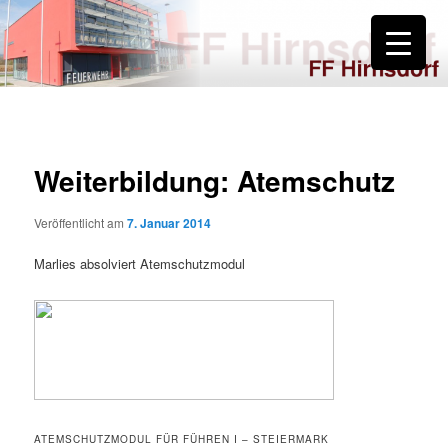
Zum
primären
Inhalt
springen
FF Hirnsdorf
Weiterbildung: Atemschutz
Veröffentlicht am
7. Januar 2014
Marlies absolviert Atemschutzmodul
ATEMSCHUTZMODUL FÜR FÜHREN I – STEIERMARK