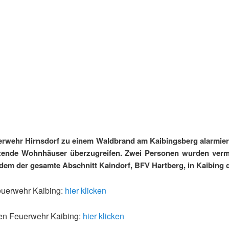
rwehr Hirnsdorf zu einem Waldbrand am Kaibingsberg alarmiert.
zende Wohnhäuser überzugreifen. Zwei Personen wurden vermi
dem der gesamte Abschnitt Kaindorf, BFV Hartberg, in Kaibing d
euerwehr Kaibing:
hier klicken
gen Feuerwehr Kaibing:
hier klicken