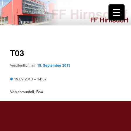
Zum
primären
Inhalt
springen
FF Hirnsdorf
T03
Veröffentlicht am
19. September 2013
19.09.2013 – 14:57
Verkehrsunfall, B54