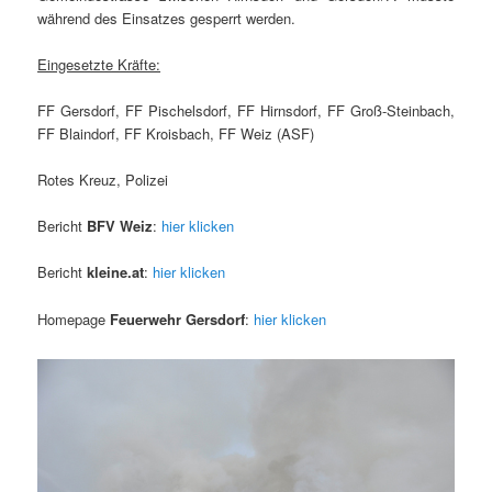
während des Einsatzes gesperrt werden.
Eingesetzte Kräfte:
FF Gersdorf, FF Pischelsdorf, FF Hirnsdorf, FF Groß-Steinbach,
FF Blaindorf, FF Kroisbach, FF Weiz (ASF)
Rotes Kreuz, Polizei
Bericht
BFV Weiz
:
hier klicken
Bericht
kleine.at
:
hier klicken
Homepage
Feuerwehr Gersdorf
:
hier klicken