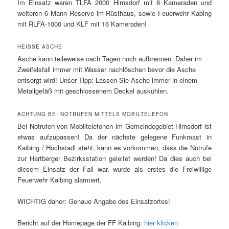
Im Einsatz waren TLFA 2000 Hirnsdorf mit 8 Kameraden und
weiteren 6 Mann Reserve im Rüsthaus, sowie Feuerwehr Kabing
mit RLFA-1000 und KLF mit 16 Kameraden!
HEISSE ASCHE
Asche kann teileweise nach Tagen noch aufbrennen. Daher im
Zweifelsfall immer mit Wasser nachlöschen bevor die Asche
entsorgt wird! Unser Tipp: Lassen Sie Asche immer in einem
Metallgefäß mit geschlossenem Deckel auskühlen.
ACHTUNG BEI NOTRUFEN MITTELS MOBILTELEFON
Bei Notrufen von Mobiltelefonen im Gemeindegebiet Hirnsdorf ist
etwas aufzupassen! Da der nächste gelegene Funkmast in
Kaibing / Hochstadl steht, kann es vorkommen, dass die Notrufe
zur Hartberger Bezirksstation geleitet werden! Da dies auch bei
diesem Einsatz der Fall war, wurde als erstes die Freiwillige
Feuerwehr Kaibing alarmiert.
WICHTIG daher: Genaue Angabe des Einsatzortes!
Bericht auf der Homepage der FF Kaibing:
hier klicken