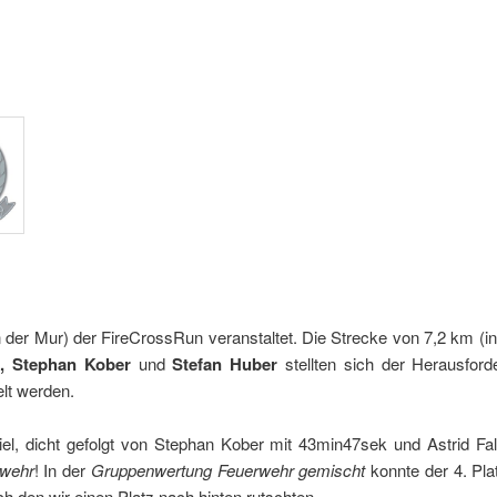
an der Mur) der FireCrossRun veranstaltet. Die Strecke von 7,2 km 
k, Stephan Kober
und
Stefan Huber
stellten sich der Herausfo
elt werden.
el, dicht gefolgt von Stephan Kober mit 43min47sek und Astrid Fal
rwehr
! In der
Gruppenwertung Feuerwehr gemischt
konnte der 4. Plat
 den wir einen Platz nach hinten rutschten.