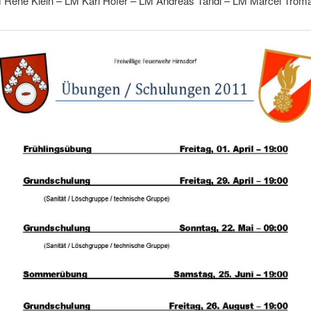
 René Klein – LM Karl Hofer – LM Andreas Tandl – LM Marcel Troma