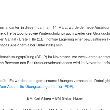
mandanten in diesem Jahr, am 14. März, wurde der neue Ausbildungsp
r-, Herbstübung sowie Winterschulung) auch wieder drei Grundschu
anität / Erste Hilfe (z.B.: richtige Lagerung einer bewusstlosen Pe
tiges Absichern einer Unfallstelle) sein.
ddienstleistungsprüfung (BDLP) im November. Vor zwei Jahren konnte
ch Bewerter des Bezirksfeuerwehrverbandes wird im November erfolg
ig geübt. Es werden neun gemeinsame Übungen veranstaltet. Dabei gi
Zum Abschnitts-Übungsplan geht´s hier (PDF).
BM Karl Allmer – BM Stefan Huber