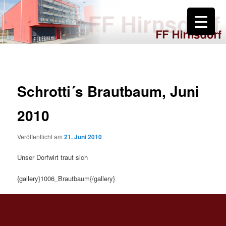
Zum
primären
Inhalt
springen
FF Hirnsdorf
Schrotti´s Brautbaum, Juni
2010
Veröffentlicht am
21. Juni 2010
Unser Dorfwirt traut sich
{gallery}1006_Brautbaum{/gallery}