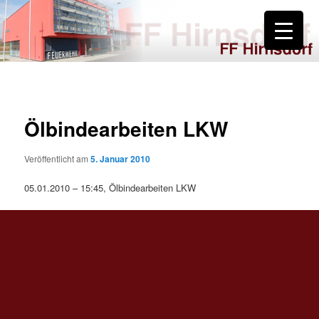
Zum
primären
Inhalt
springen
FF Hirnsdorf
Ölbindearbeiten LKW
Veröffentlicht am
5. Januar 2010
05.01.2010 – 15:45, Ölbindearbeiten LKW