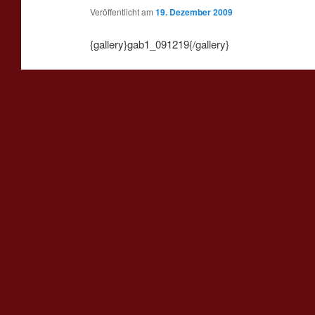
Veröffentlicht am
19. Dezember 2009
{gallery}gab1_091219{/gallery}